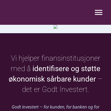
Skip
to
Tog
content
Nav
Hjem
Hva tror vi på
Vi hjelper finansinstitusjoner
Vår metode
med å
identifisere og støtte
økonomisk sårbare kunder
–
Hvem er vi
det er Godt Investert.
Godt investert – for kunden, for banken og for