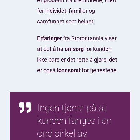
et
problem
for kreditorene, men
for individet, familier og
samfunnet som helhet.
Erfaringer
fra Storbritannia viser
at det å ha
omsorg
for kunden
ikke bare er det rette å gjøre, det
er også
lønnsomt
for tjenestene
.
Ingen tjener på at
kunden fanges i en
ond sirkel av