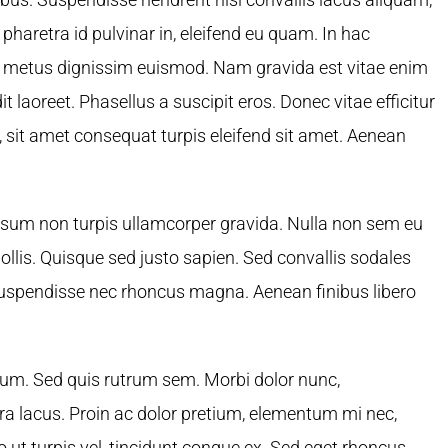
 pharetra id pulvinar in, eleifend eu quam. In hac
t metus dignissim euismod. Nam gravida est vitae enim
 laoreet. Phasellus a suscipit eros. Donec vitae efficitur
isl, sit amet consequat turpis eleifend sit amet. Aenean
ipsum non turpis ullamcorper gravida. Nulla non sem eu
 mollis. Quisque sed justo sapien. Sed convallis sodales
 Suspendisse nec rhoncus magna. Aenean finibus libero
ulum. Sed quis rutrum sem. Morbi dolor nunc,
erra lacus. Proin ac dolor pretium, elementum mi nec,
ut turpis vel, tincidunt congue ex. Sed eget rhoncus