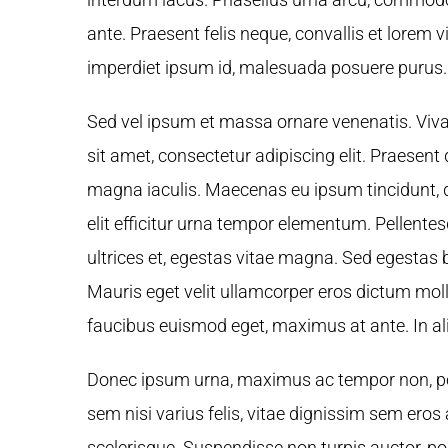
ante. Praesent felis neque, convallis et lorem
imperdiet ipsum id, malesuada posuere purus.
Sed vel ipsum et massa ornare venenatis. Vi
sit amet, consectetur adipiscing elit. Praesen
magna iaculis. Maecenas eu ipsum tincidunt, d
elit efficitur urna tempor elementum. Pellente
ultrices et, egestas vitae magna. Sed egestas
Mauris eget velit ullamcorper eros dictum moll
faucibus euismod eget, maximus at ante. In al
Donec ipsum urna, maximus ac tempor non, portt
sem nisi varius felis, vitae dignissim sem eros
scelerisque. Suspendisse non turpis auctor, por