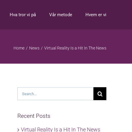
Hva tror vi på
Vår metode
Hvem er vi
Home
News
Virtual Reality Is a Hit In The News
Search
for:
Recent Posts
Virtual Reality Is a Hit In The News