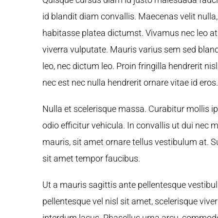
id blandit diam convallis. Maecenas velit nulla,
habitasse platea dictumst. Vivamus nec leo a
viverra vulputate. Mauris varius sem sed blandit
leo, nec dictum leo. Proin fringilla hendrerit n
nec est nec nulla hendrerit ornare vitae id eros.
Nulla et scelerisque massa. Curabitur mollis 
odio efficitur vehicula. In convallis ut dui nec
mauris, sit amet ornare tellus vestibulum at.
sit amet tempor faucibus.
Ut a mauris sagittis ante pellentesque vestib
pellentesque vel nisl sit amet, scelerisque viv
interdum lacus. Phasellus urna arcu, commodo 