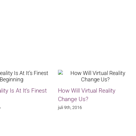
lity Is At It’s Finest
How Will Virtual Reality
Change Us?
6
juli 9th, 2016