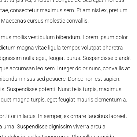
 vitae, consectetur maximus sem. Etiam nisl ex, pretium
 Maecenas cursus molestie convallis.
vamus mollis vestibulum bibendum. Lorem ipsum dolor
t dictum magna vitae ligula tempor, volutpat pharetra
ignissim nulla eget, feugiat purus. Suspendisse blandit
sque accumsan leo sem. Integer dolor nunc, convallis at
 bibendum risus sed posuere. Donec non est sapien.
is. Suspendisse potenti. Nunc felis turpis, maximus
iquet magna turpis, eget feugiat mauris elementum a.
itor in lacus. In semper, ex ornare faucibus laoreet,
 a urna. Suspendisse dignissim viverra arcu a
ta dolor in, pellentesque eros. Phasellus gravida