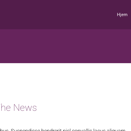
Hjem
n The News
us. Suspendisse hendrerit nisl convallis lacus aliquam,