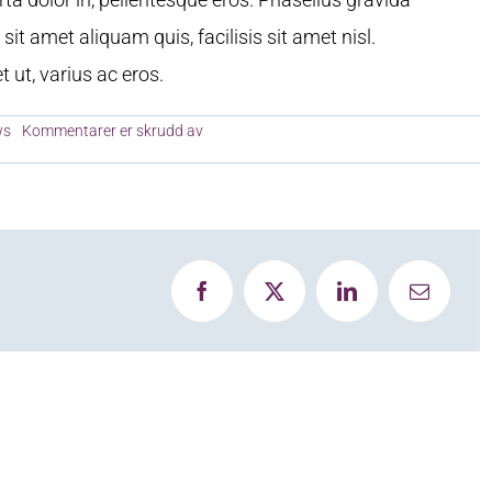
sit amet aliquam quis, facilisis sit amet nisl.
 ut, varius ac eros.
for
ws
Kommentarer er skrudd av
Virtual
Reality
Is
a
Hit
In
The
News