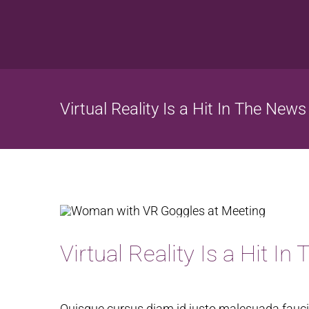
Skip
to
content
Virtual Reality Is a Hit In The News
Virtual Reality Is a Hit I
Quisque cursus diam id justo malesuada faucib